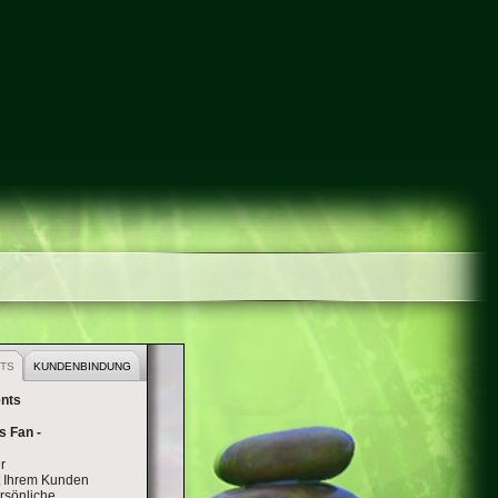
INCENTIVE-REISE
TS
KUNDENBINDUNG
ents
s Fan -
r
t Ihrem Kunden
rsönliche