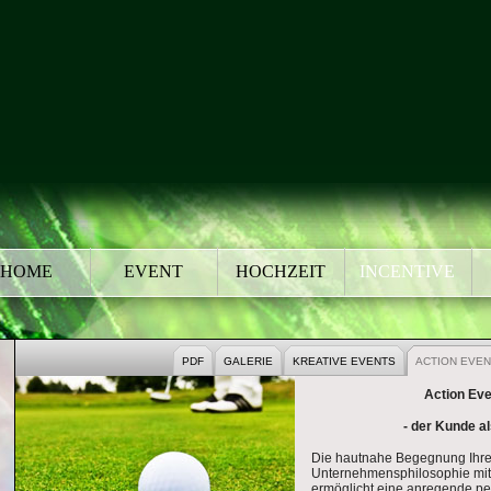
HOME
EVENT
HOCHZEIT
INCENTIVE
VE
ARBEITERMOTIVATION
TEAMBUILDING
KUNDENBINDUNG
PDF
GALERIE
KREATIVE EVENTS
ACTION EVEN
Action Ev
- der Kunde al
Die hautnahe Begegnung Ihre
Unternehmensphilosophie mi
ermöglicht eine anregende pe