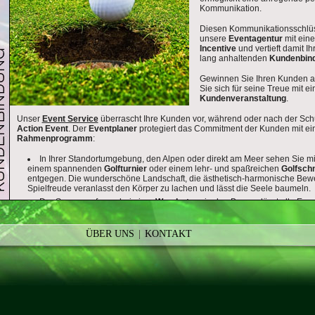
Kommunikation.
Diesen Kommunikationsschlüss
unsere
Eventagentur
mit eine
Incentive
und vertieft damit Ih
lang anhaltenden
Kundenbin
Gewinnen Sie Ihren Kunden a
Sie sich für seine Treue mit 
Kundenveranstaltung
.
Unser
Event Service
überrascht Ihre Kunden vor, während oder nach der Sch
Action Event
. Der
Eventplaner
protegiert das Commitment der Kunden mit ei
Rahmenprogramm
:
In Ihrer Standortumgebung, den Alpen oder direkt am Meer sehen Sie m
einem spannenden
Golfturnier
oder einem lehr- und spaßreichen
Golfsch
entgegen. Die wunderschöne Landschaft, die ästhetisch-harmonische Bew
Spielfreude veranlasst den Körper zu lachen und lässt die Seele baumeln.
Der Sonnenaufgang bei einer
Wandertour
in den Bergen lässt alle Emo
und nimmt das Herz in beide Hände. Stolz, den Aufstieg hinter sich, ist die 
PDF
GALERIE
PDF
KREATIVE EVENTS
GALERIE
KREATIVE EVENTS
ACTION EVENTS
PDF
GALERIE
ACTION EVENTS
MITARBEITERMOTIVA
INCENTIVE
TEA
gemolken zu werden und die Sennerin weist Ihre Kunden in die Kunst der 
Butter und Käse ein.
ÜBER UNS
KONTAKT
Bei einem
Segeltörn
das berauschende Freiheitsgefühl in der Brust, zeit
See segelnd, berührt die Gischt der Wellen sanft die Haut. Auf Kommando 
Hand in Hand gelöst und die nächste Welle wird mit voller Kraft voraus m
Mit diesen emotionalen Erlebnissen im passenden Rahmen das exzellent fein
von unserem
Cateringservice
hungrig zu durchkosten, ist hohe Lebensqualit
Gespräche mit von guten Gefühlen durchdrängten Kunden rufen begeisternd