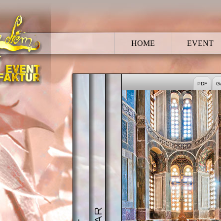
HOME
EVENT
HOCHZEIT
BRAUTPAAR
TRAUUNG
PDF
G