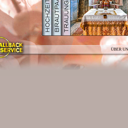
PDF
PDF
GALERIE
GALERIE
HOCHZEITS
HOCHZ
ÜBER U
In enger Absprache mit Ih
gesamtem Ablauf der
Hoc
Geistlichen am Kirchenpo
kirchliche
Hochzeitspro
Hochzeitskirche,
realisi
ganze Kirchenprogramm.
In weiten Teilen Europas 
Trauungsaktes, eine kirche
Wirkung beinhaltet.
Die Wurzeln der christli
einer festlichen
Hochzeit