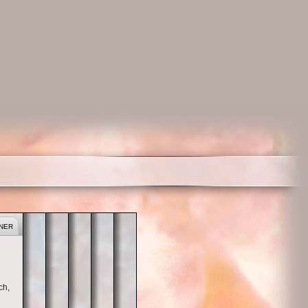
BRAUTPAAR
TRAUUNG
HOCHZEITSGÄSTE
HOCHZEITSFEIER
HOCHZEITSBRÄUCHE
NER
ch,