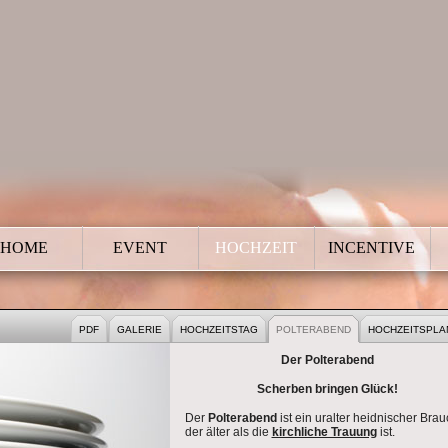
HOME
EVENT
HOCHZEIT
INCENTIVE
IT
PDF
GALERIE
HOCHZEITSTAG
POLTERABEND
HOCHZEITSPLA
Der Polterabend
Scherben bringen Glück!
Der
Polterabend
ist ein uralter heidnischer Brau
der älter als die
kirchliche Trauung
ist.