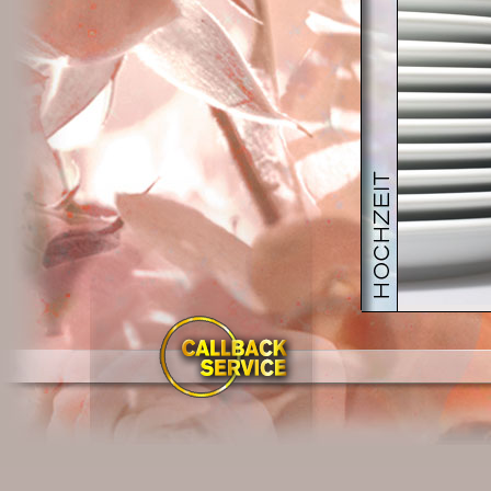
Traditionell f
Brauteltern 
Heutzutage k
neutralem Terr
Unser
Hochze
mit der Aussic