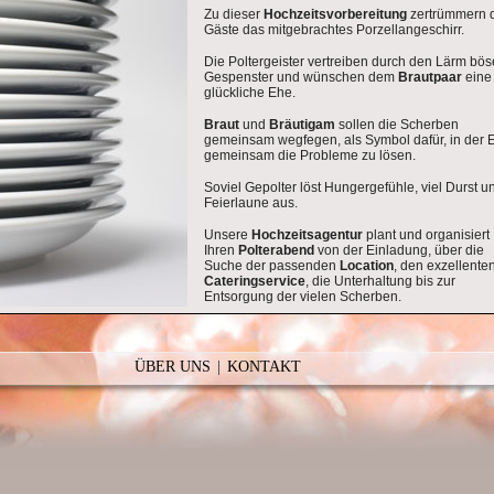
Zu dieser
Hochzeitsvorbereitung
zertrümmern 
Gäste das mitgebrachtes Porzellangeschirr.
Die Poltergeister vertreiben durch den Lärm bös
Gespenster und wünschen dem
Brautpaar
eine
glückliche Ehe.
Braut
und
Bräutigam
sollen die Scherben
gemeinsam wegfegen, als Symbol dafür, in der 
gemeinsam die Probleme zu lösen.
Soviel Gepolter löst Hungergefühle, viel Durst u
Feierlaune aus.
Unsere
Hochzeitsagentur
plant und organisiert
Ihren
Polterabend
von der Einladung, über die
Suche der passenden
Location
, den exzellente
Cateringservice
, die Unterhaltung bis zur
Entsorgung der vielen Scherben.
indet dieser
Hochzeitsbrauch
am Abend vor der
Hochzeit
, vor dem Haus der
oder vor dem Haus des
Brautpaares
statt.
ÜBER UNS
KONTAKT
ann dieser Brauch ein bis zwei Wochen vor dem
Hochzeitstermin
und auf Wunsch 
ain stattfinden.
itsplaner
konkretisiert Ihren
Junggesellinnenabschied
oder
Junggesellenabschi
ht auf viel Glück und gute Vibration für Ihr Ehebündnis.
ABSCHIED - FEIERT - NEUES GLÜCK