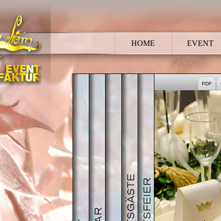
HOME
EVENT
HOCHZEIT
BRAUTPAAR
TRAUUNG
HOCHZEITSGÄSTE
HOCHZEITSFEI
PDF