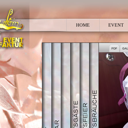
HOME
EVENT
HOCHZEIT
BRAUTPAAR
TRAUUNG
HOCHZEITSGÄSTE
HOCHZEITSFEI
HOCHZEIT
PDF
GAL