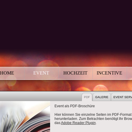
HOME
EVENT
HOCHZEIT
INCENTIVE
PDF
GALERIE
EVENT SERV
Event als PDF-Broschüre
Hier können Sie einzelne Seiten im PDF-Format
herunterladen. Zum Betrachten benötigt Ihr Bro
das
Adobe Reader Plugin
.