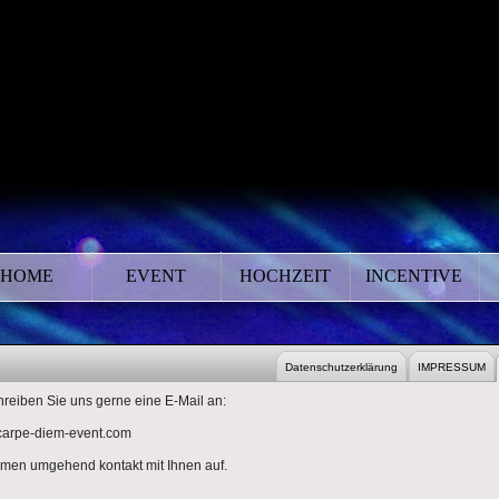
HOME
EVENT
HOCHZEIT
INCENTIVE
NS
TAKT
Datenschutzerklärung
IMPRESSUM
chreiben Sie uns gerne eine E-Mail an:
)carpe-diem-event.com
men umgehend kontakt mit Ihnen auf.