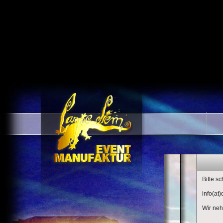
ÜBER U
KON
Bitte s
info(at
Wir neh